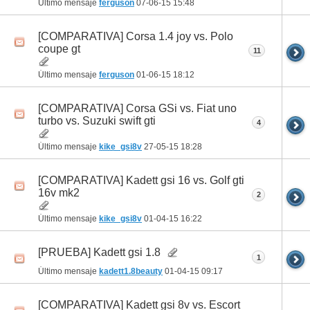
Último mensaje
ferguson
07-06-15
15:48
[COMPARATIVA] Corsa 1.4 joy vs. Polo
coupe gt
11
Último mensaje
ferguson
01-06-15
18:12
[COMPARATIVA] Corsa GSi vs. Fiat uno
turbo vs. Suzuki swift gti
4
Último mensaje
kike_gsi8v
27-05-15
18:28
[COMPARATIVA] Kadett gsi 16 vs. Golf gti
16v mk2
2
Último mensaje
kike_gsi8v
01-04-15
16:22
[PRUEBA] Kadett gsi 1.8
1
Último mensaje
kadett1.8beauty
01-04-15
09:17
[COMPARATIVA] Kadett gsi 8v vs. Escort