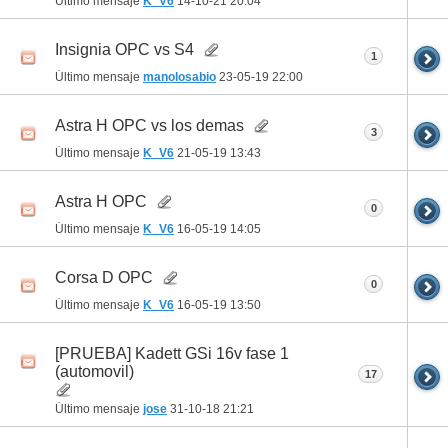
Último mensaje
K_V6
14-10-21
20:04
Insignia OPC vs S4
1
Último mensaje
manolosabio
23-05-19
22:00
Astra H OPC vs los demas
3
Último mensaje
K_V6
21-05-19
13:43
Astra H OPC
0
Último mensaje
K_V6
16-05-19
14:05
Corsa D OPC
0
Último mensaje
K_V6
16-05-19
13:50
[PRUEBA] Kadett GSi 16v fase 1
(automovil)
17
Último mensaje
jose
31-10-18
21:21