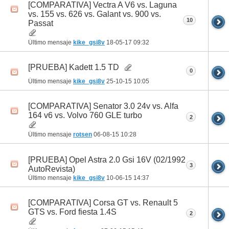
[COMPARATIVA] Vectra A V6 vs. Laguna
vs. 155 vs. 626 vs. Galant vs. 900 vs.
10
Passat
Último mensaje
kike_gsi8v
18-05-17
09:32
[PRUEBA] Kadett 1.5 TD
0
Último mensaje
kike_gsi8v
25-10-15
10:05
[COMPARATIVA] Senator 3.0 24v vs. Alfa
164 v6 vs. Volvo 760 GLE turbo
2
Último mensaje
rotsen
06-08-15
10:28
[PRUEBA] Opel Astra 2.0 Gsi 16V (02/1992
3
AutoRevista)
Último mensaje
kike_gsi8v
10-06-15
14:37
[COMPARATIVA] Corsa GT vs. Renault 5
GTS vs. Ford fiesta 1.4S
2