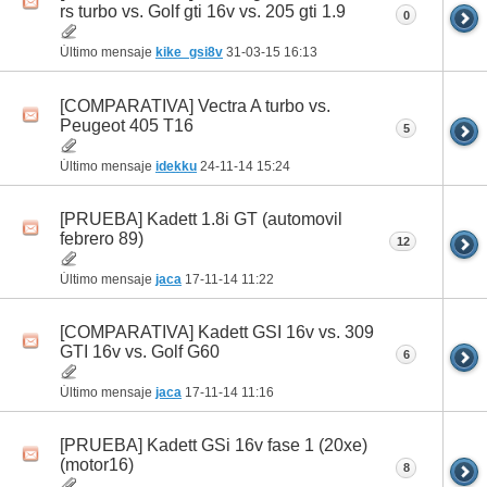
rs turbo vs. Golf gti 16v vs. 205 gti 1.9
0
Último mensaje
kike_gsi8v
31-03-15
16:13
[COMPARATIVA] Vectra A turbo vs.
Peugeot 405 T16
5
Último mensaje
idekku
24-11-14
15:24
[PRUEBA] Kadett 1.8i GT (automovil
febrero 89)
12
Último mensaje
jaca
17-11-14
11:22
[COMPARATIVA] Kadett GSI 16v vs. 309
GTI 16v vs. Golf G60
6
Último mensaje
jaca
17-11-14
11:16
[PRUEBA] Kadett GSi 16v fase 1 (20xe)
(motor16)
8