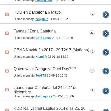
Último mensaje
batusai_zgz
10-01-22
15:56
KDD en Barcelona 6 Mayo.
7
Último mensaje
benjail87
01-05-18
18:28
Tandas / Zona Cataluña
20
Último mensaje
Gato Lopez
29-04-18
10:19
CENA Navideña 2017 - 29/12/17 (Mañana)
2
Último mensaje
KiLm3R
02-01-18
16:59
Quien va al Zaragoza Opel Day???
14
Último mensaje
JorGTS
30-09-16
15:35
Juanda por Cataluña del 24 al 27 de
2
diciembre
Último mensaje
Jaimagoras
23-12-15
14:06
KDD Rallysprint Esplus 2014 días 25, 26,