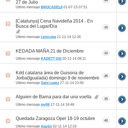
64
27 de Julio
Último mensaje
BROCADEL8
01-07-15
07:51
[Catalunya] Cena Navideña 2014 - En
Busca del Lugar/Dia
15
Último mensaje
Letscona
21-12-14
12:26
KEDADA MAÑA 21 de Diciembre
12
Último mensaje
KADETT GSI
20-12-14
08:11
Kdd catalana área de Guisona de
20
Jorba(Igualada) domingo 9 de noviembre
Último mensaje
Gato Lopez
27-11-14
23:56
Alguien de Barna para dar una vuelta
15
Último mensaje
joy99
17-11-14
16:48
Quedada Zaragoza Opel 18-19 octubre
42
Último mensaje
Atarés
02-11-14
12:33