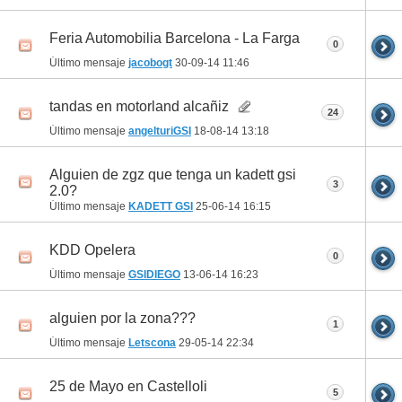
Feria Automobilia Barcelona - La Farga
0
Último mensaje
jacobogt
30-09-14
11:46
tandas en motorland alcañiz
24
Último mensaje
angelturiGSI
18-08-14
13:18
Alguien de zgz que tenga un kadett gsi
3
2.0?
Último mensaje
KADETT GSI
25-06-14
16:15
KDD Opelera
0
Último mensaje
GSIDIEGO
13-06-14
16:23
alguien por la zona???
1
Último mensaje
Letscona
29-05-14
22:34
25 de Mayo en Castelloli
5