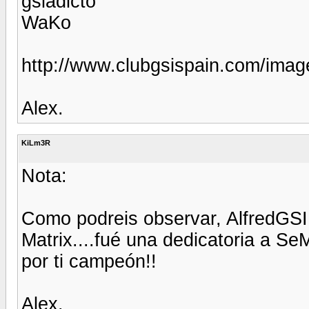
gsiadicto
WaKo
http://www.clubgsispain.com/image
Alex.
KiLm3R
Nota:
Como podreis observar, AlfredGSI 
Matrix....fué una dedicatoria a Se
por ti campeón!!
Alex.