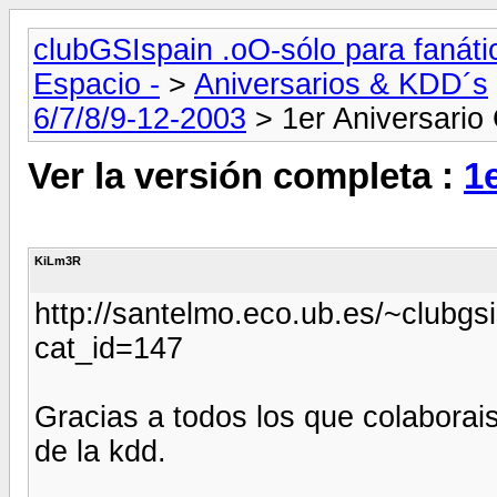
clubGSIspain .oO-sólo para fanát
Espacio -
>
Aniversarios & KDD´s
6/7/8/9-12-2003
> 1er Aniversari
Ver la versión completa :
1
KiLm3R
http://santelmo.eco.ub.es/~clubg
cat_id=147
Gracias a todos los que colaborais 
de la kdd.