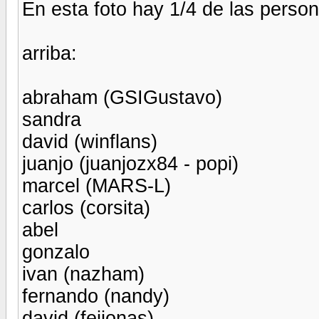
En esta foto hay 1/4 de las person
arriba:
abraham (GSIGustavo)
sandra
david (winflans)
juanjo (juanjozx84 - popi)
marcel (MARS-L)
carlos (corsita)
abel
gonzalo
ivan (nazham)
fernando (nandy)
david (feijonas)