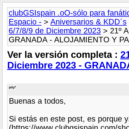
clubGSIspain .oO-sólo para fanát
Espacio -
>
Aniversarios & KDD´s
6/7/8/9 de Diciembre 2023
> 21º A
GRANADA - ALOJAMIENTO Y P
Ver la versión completa :
2
Diciembre 2023 - GRANA
pity*
Buenas a todos,
Si estás en este post, es porque y
(https://www.clubgsispain.com/sh