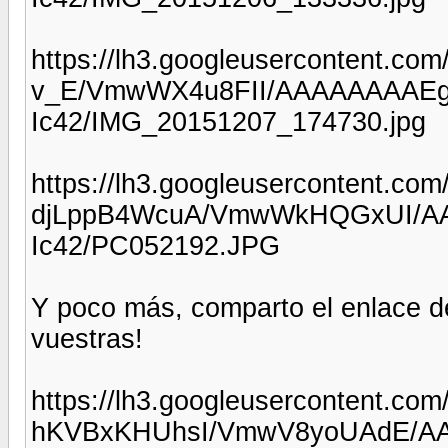
https://lh3.googleusercontent.c
v_E/VmwWX4u8FII/AAAAAAAAEgA
Ic42/IMG_20151207_174730.jpg
https://lh3.googleusercontent.com/
djLppB4WcuA/VmwWkHQGxUI/AA
Ic42/PC052192.JPG
Y poco más, comparto el enlace de
vuestras!
https://lh3.googleusercontent.com/
hKVBxKHUhsI/VmwV8yoUAdE/AA