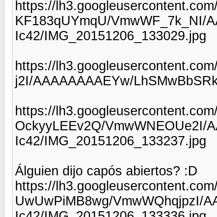
https://lh3.googleusercontent.com/
KF183qUYmqU/VmwWF_7k_NI/AA
Ic42/IMG_20151206_133029.jpg
https://lh3.googleusercontent.
j2I/AAAAAAAAEYw/LhSMwBbSRkU
https://lh3.googleusercontent.com/
OckyyLEEv2Q/VmwWNEOUe2I/A
Ic42/IMG_20151206_133237.jpg
Álguien dijo capós abiertos? :D
https://lh3.googleusercontent.com/
UwUwPiMB8wg/VmwWQhqjpzI/AA
Ic42/IMG_20151206_133336.jpg