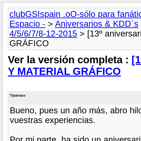
clubGSIspain .oO-sólo para fanát
Espacio -
>
Aniversarios & KDD´s
4/5/6/7/8-12-2015
> [13º anivers
GRÁFICO
Ver la versión completa :
[
Y MATERIAL GRÁFICO
Tiparraco
Bueno, pues un año más, abro hilo 
vuestras experiencias.
Por mi parte, ha sido un aniversa