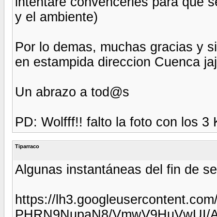
intentare convencerles para que s
y el ambiente)
Por lo demas, muchas gracias y si
en estampida direccion Cuenca jaja
Un abrazo a tod@s
PD: Wolfff!! falto la foto con los 
Tiparraco
Algunas instantáneas del fin de s
https://lh3.googleusercontent.com/
PHRN9NupaN8/VmwV9HuVwUI/AA