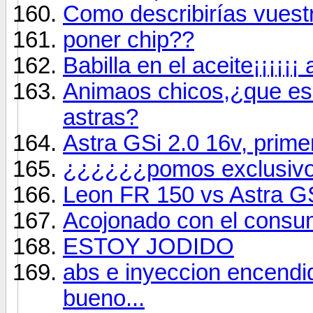
Como describirías vues
poner chip??
Babilla en el aceite¡¡¡¡¡¡ 
Animaos chicos,¿que es 
astras?
Astra GSi 2.0 16v, prim
¿¿¿¿¿¿pomos exclusiv
Leon FR 150 vs Astra GS
Acojonado con el consum
ESTOY JODIDO
abs e inyeccion encendi
bueno...