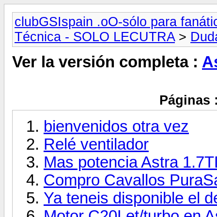
clubGSIspain .oO-sólo para fanát
Técnica - SOLO LECUTRA
>
Dud
Ver la versión completa :
A
Páginas 
bienvenidos otra vez
Relé ventilador
Mas potencia Astra 1.7
Compro Cavallos PuraSan
Ya teneis disponible el 
Motor C20Let/turbo en A