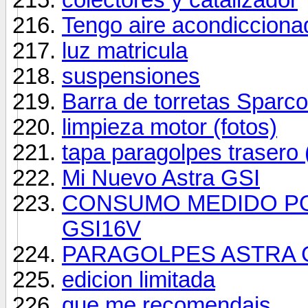
Tengo aire acondiccion
luz matricula
suspensiones
Barra de torretas Sparco
limpieza motor (fotos)
tapa paragolpes trasero 
Mi Nuevo Astra GSI
CONSUMO MEDIDO PO
GSI16V
PARAGOLPES ASTRA 
edicion limitada
que me recomendais