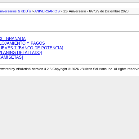
niversarios & KDD´s
>
ANIVERSARIOS
> 21º Aniversario - 6/7/8/9 de Diciembre 2023
023 - GRANADA
 - ALOJAMIENTO Y PAGOS
 - JUEVES 7 [BANCO DE POTENCIA]
- [PLANING DETALLADO]
 [CAMISETAS]
owered by vBulletin® Version 4.2.5 Copyright © 2026 vBulletin Solutions Inc. All rights reserve