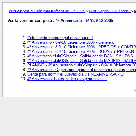
clubGSIspain .oO-sólo para fanáticos de OPEL-Oo.
>
clubGSIspain - Tu Espacio -
>
A
Ver la versión completa :
4º Aniversario - 6/7/8/9-12-2006
Calentando motores pal aniversario!!!
4º Aniversario - 8-9-10 Diciembre 2006 - Genérico
4º Aniversario - 8-9-10 Diciembre 2006 - PRECIOS + CON
4º Aniversario - 8-9-10 Diciembre 2006 - DUDAS Y PREGUN
4º Aniversario clubGSIspain - Salida desde BCN - SALIDAS - 
4º Aniversario clubGSIspain - Salida desde MADRID - SALIDA
PLANING - 4º Aniversario clubGSIspain - 8-9-10 Diciembre 2
4º Aniversario - Organizarse para ir al aniversario juntos, zon
Gente para dormir el Jueves dia 7 PREANIVERSARIO
4º Aniversario. Fotos, videos, experiencias....
P