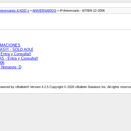
niversarios & KDD´s
>
ANIVERSARIOS
> 4º Aniversario - 6/7/8/9-12-2006
FIRMACIONES
TAS!!! - SOLO AQUÍ
Entra y Consulta!!
S - Entra y Consulta!!
006
a Noroeste :D
owered by vBulletin® Version 4.2.5 Copyright © 2026 vBulletin Solutions Inc. All rights reserve